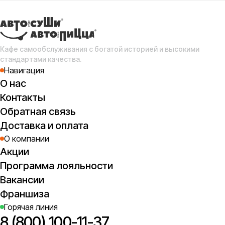
Сл
с
(о
Кафе самообслуживания с богатой историей и высокими
стандартами качества.
Навигация
О нас
Контакты
Обратная связь
Доставка и оплата
О компании
Акции
Программа лояльности
Вакансии
Франшиза
Горячая линия
8 (800) 100-11-37