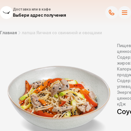
Доставка или в кафе
Выбери адрес получения
Главная
лапша Яичная со свининой и овощами
Пищев
ценнос
Содер
жиров
Калор
продук
Содер
углево
Энерг
ценно
кДж
Соу