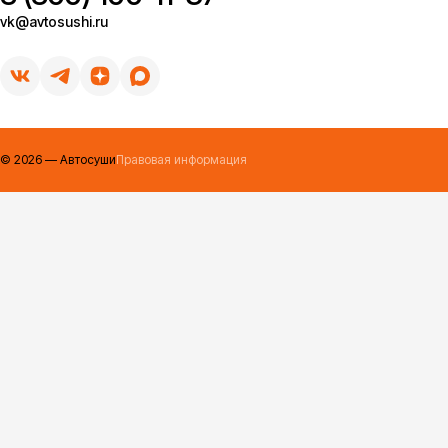
vk@avtosushi.ru
©
2026
— Автосуши
Правовая информация